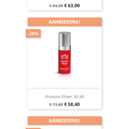
Normale
Prijs
€ 63,00
€ 84,00
prijs
AANBIEDING!
-20%
Primum Elixer 30 Ml
Normale
Prijs
€ 58,40
€ 73,00
prijs
AANBIEDING!