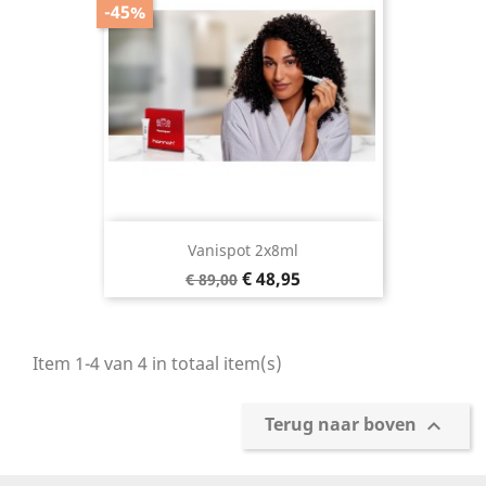
-45%
Vanispot 2x8ml
Normale
Prijs
€ 48,95
€ 89,00
prijs
Item 1-4 van 4 in totaal item(s)
Terug naar boven
