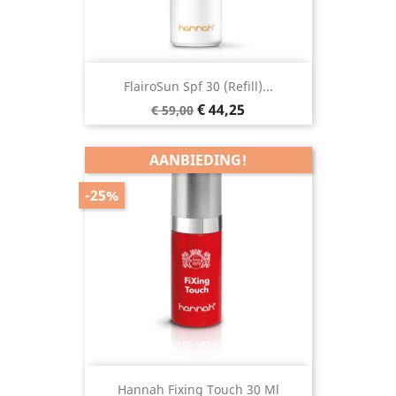
FlairoSun Spf 30 (Refill)...
Normale
Prijs
€ 44,25
€ 59,00
prijs
AANBIEDING!
-25%
Hannah Fixing Touch 30 Ml