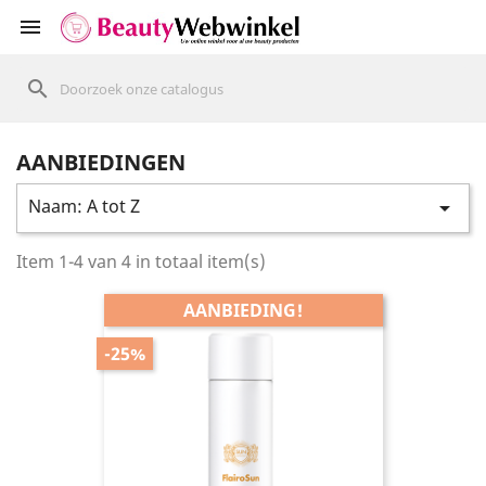
shopping_cart


search
AANBIEDINGEN
Naam: A tot Z

Item 1-4 van 4 in totaal item(s)
AANBIEDING!
-25%