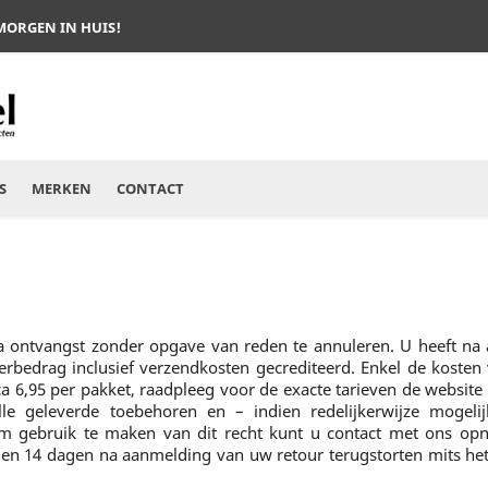
 MORGEN IN HUIS!
S
MERKEN
CONTACT
 na ontvangst zonder opgave van reden te annuleren. U heeft 
rderbedrag inclusief verzendkosten gecrediteerd. Enkel de kosten
a 6,95 per pakket, raadpleeg voor de exacte tarieven de websit
le geleverde toebehoren en – indien redelijkerwijze mogeli
m gebruik te maken van dit recht kunt u contact met ons o
en 14 dagen na aanmelding van uw retour terugstorten mits he