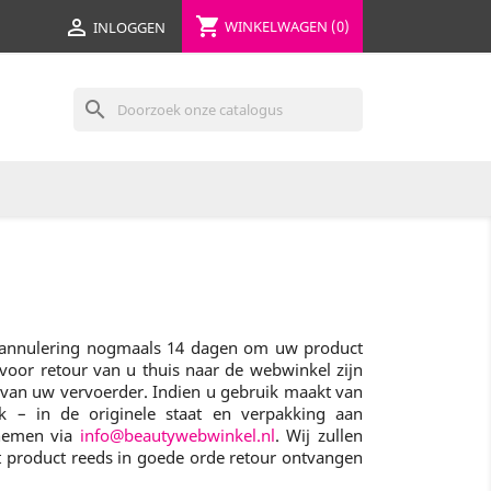
shopping_cart

WINKELWAGEN
(0)
INLOGGEN
search
na annulering nogmaals 14 dagen om uw product
 voor retour van u thuis naar de webwinkel zijn
e van uw vervoerder. Indien u gebruik maakt van
jk – in de originele staat en verpakking aan
pnemen via
info@beautywebwinkel.nl
. Wij zullen
t product reeds in goede orde retour ontvangen