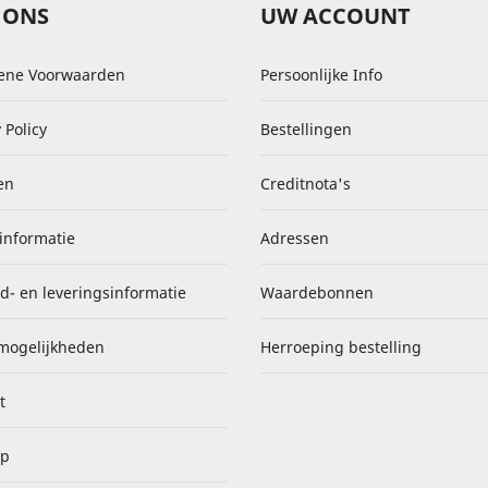
 ONS
UW ACCOUNT
ene Voorwaarden
Persoonlijke Info
 Policy
Bestellingen
en
Creditnota's
informatie
Adressen
d- en leveringsinformatie
Waardebonnen
mogelijkheden
Herroeping bestelling
t
ap