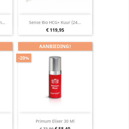
Snel bekijken

...
Sense Bio HCG+ Kuur (24...
Prijs
€ 119,95
AANBIEDING!
-20%
Snel bekijken

Primum Elixer 30 Ml
Normale
Prijs
€ 58,40
€ 73,00