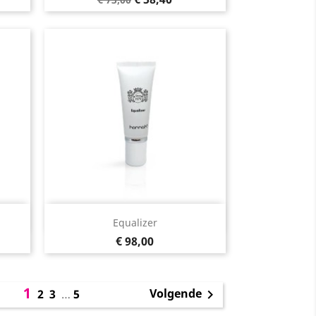
prijs
Snel bekijken

Equalizer
Prijs
€ 98,00
1
Volgende
2
3
…
5
