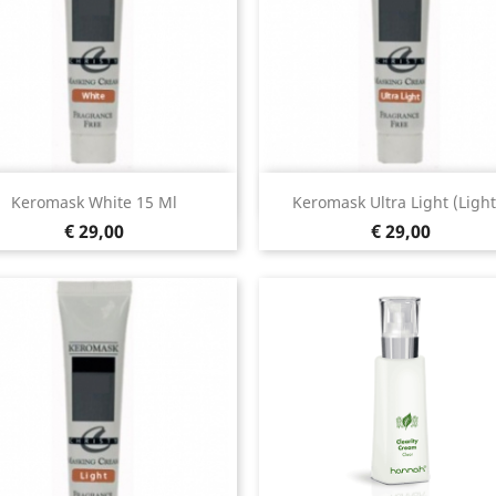
Snel bekijken
Snel bekijken


Keromask White 15 Ml
Keromask Ultra Light (Light.
Prijs
Prijs
€ 29,00
€ 29,00