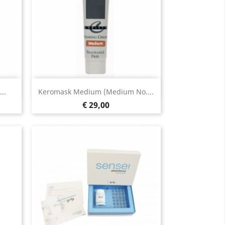
Snel bekijken

..
Keromask Medium (Medium No....
Prijs
€ 29,00