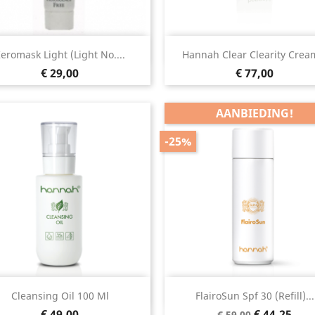
Snel bekijken
Snel bekijken


eromask Light (Light No....
Hannah Clear Clearity Cream
Prijs
Prijs
€ 29,00
€ 77,00
AANBIEDING!
-25%
Snel bekijken
Snel bekijken


Cleansing Oil 100 Ml
FlairoSun Spf 30 (Refill)...
Prijs
Normale
Prijs
€ 49,00
€ 44,25
€ 59,00