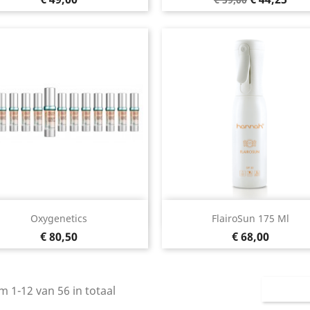
prijs
Snel bekijken
Snel bekijken


Oxygenetics
FlairoSun 175 Ml
Prijs
Prijs
€ 80,50
€ 68,00
m 1-12 van 56 in totaal