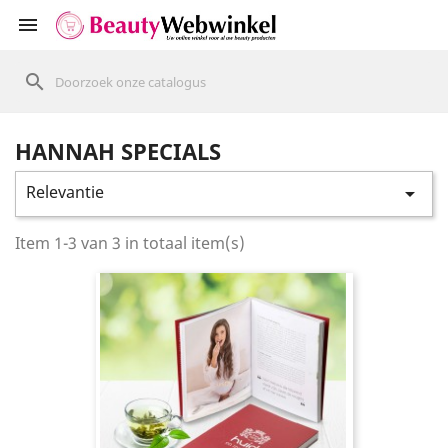
shopping_cart


search
HANNAH SPECIALS
Relevantie

Item 1-3 van 3 in totaal item(s)