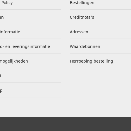
 Policy
Bestellingen
en
Creditnota's
informatie
Adressen
d- en leveringsinformatie
Waardebonnen
mogelijkheden
Herroeping bestelling
t
ap