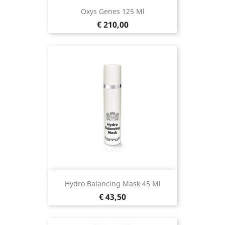
Oxys Genes 125 Ml
Prijs
€ 210,00
Hydro Balancing Mask 45 Ml
Prijs
€ 43,50