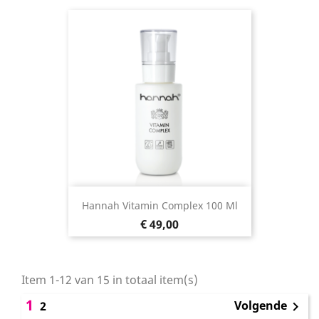
Hannah Vitamin Complex 100 Ml
Prijs
€ 49,00
Item 1-12 van 15 in totaal item(s)
1
Volgende
2
