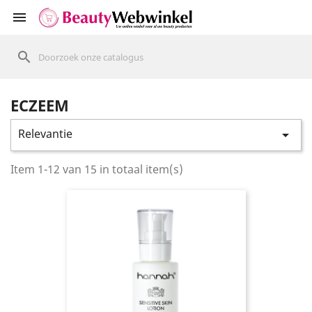
shopping_cart


search
ECZEEM
Relevantie

Item 1-12 van 15 in totaal item(s)