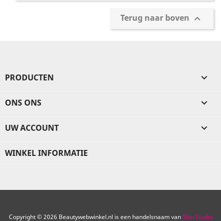
Terug naar boven

PRODUCTEN

ONS ONS

UW ACCOUNT

WINKEL INFORMATIE
Copyright © 2026 Beautywebwinkel.nl is een handelsnaam van
Skin Studio