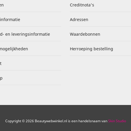
en
Creditnota's
informatie
Adressen
d- en leveringsinformatie
Waardebonnen
mogelijkheden
Herroeping bestelling
t
ap
Copyright © 2026 Beautywebwinkel.nl is een handelsnaam van
Skin Studio