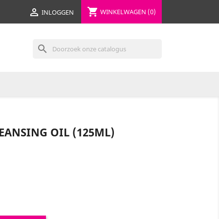
shopping_cart

WINKELWAGEN
(0)
INLOGGEN
search
ANSING OIL (125ML)