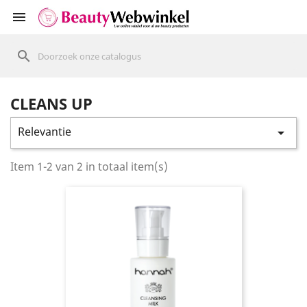
shopping_cart


search
CLEANS UP
Relevantie

Item 1-2 van 2 in totaal item(s)