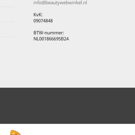
info@beautywebwinkel.nl
KvK:
09074848
BTW-nummer:
NL001866695B24