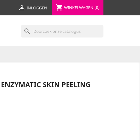
shopping_cart

WINKELWAGEN
(0)
INLOGGEN
search
NZYMATIC SKIN PEELING