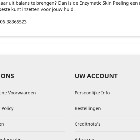
haar uit balans te brengen? Dan is de Enzymatic Skin Peeling een 
beste kunt inzetten voor jouw huid.
p 06-38365523
 ONS
UW ACCOUNT
ene Voorwaarden
Persoonlijke Info
 Policy
Bestellingen
en
Creditnota's
informatie
Adressen