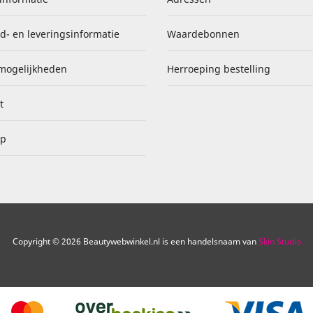
d- en leveringsinformatie
Waardebonnen
mogelijkheden
Herroeping bestelling
t
ap
Copyright © 2026 Beautywebwinkel.nl is een handelsnaam van
Skin Studio